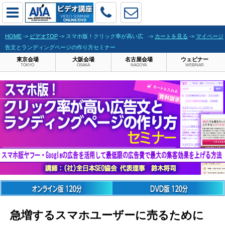
HOME
->
ビデオTOP
-> スマホ版！クリック率が高い広
->
カートを見る
->
マイページ
告文とランディングページの作り方セミナー
東京会場
大阪会場
名古屋会場
ウェビナー
TOKYO
OSAKA
NAGOYA
WEBINAR
急増するスマホユーザーに売るために