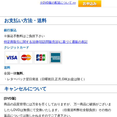
※DVD版の配送について >>
お支払い方法・送料
銀行振込
※振込手数料はご負担下さい
特定商取引に関する法律(旧訪問販売法)に基づく通販の表記
クレジットカード
送料
全国一律
無料
。
・レターパック翌日発送（日曜祝日,正月,GW,お盆は除く）
キャンセルについて
[DVD版]
商品の品質管理には万全を尽くしておりますが、 万一商品に破損がございま
したらDVDは無償にて交換いたします。（往復送料弊社全額負担）その他の
返品については致しかねますのでご了承下さい。