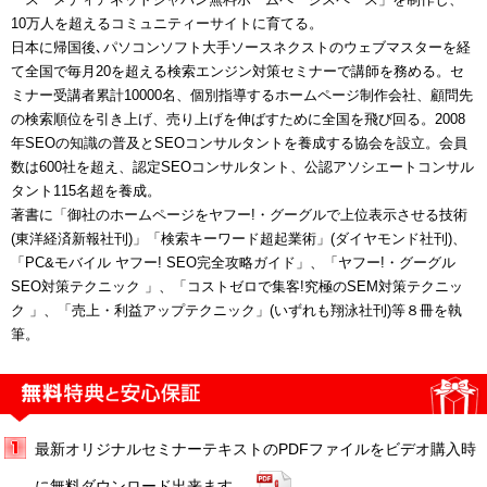
10万人を超えるコミュニティーサイトに育てる。
日本に帰国後､パソコンソフト大手ソースネクストのウェブマスターを経
て全国で毎月20を超える検索エンジン対策セミナーで講師を務める。セ
ミナー受講者累計10000名、個別指導するホームページ制作会社、顧問先
の検索順位を引き上げ、売り上げを伸ばすために全国を飛び回る。2008
年SEOの知識の普及とSEOコンサルタントを養成する協会を設立。会員
数は600社を超え、認定SEOコンサルタント、公認アソシエートコンサル
タント115名超を養成。
著書に「御社のホームページをヤフー!・グーグルで上位表示させる技術
(東洋経済新報社刊)」「検索キーワード超起業術」(ダイヤモンド社刊)、
「PC&モバイル ヤフー! SEO完全攻略ガイド」、「ヤフー!・グーグル
SEO対策テクニック 」、「コストゼロで集客!究極のSEM対策テクニッ
ク 」、「売上・利益アップテクニック」(いずれも翔泳社刊)等８冊を執
筆。
最新オリジナルセミナーテキストのPDFファイルをビデオ購入時
に無料ダウンロード出来ます。