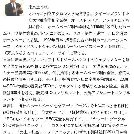
東京生まれ。
オハイオ州立アクロン大学経営学部、クイーンズランド州
立大学教育学部卒業後、オーストラリア、アメリカにて教
員の傍ら、ホームページ制作会社を1996年に設立したホー
ムページ制作業界のパイオニアの１人。企画・制作・運営した日米豪の
ホームページは多数。 1998年日本で5番目に古い無料ホームページスペ
ース「メディアネットジャパン無料ホームページスペース」を制作し、
10万人を超えるコミュニティーサイトに育てる。
日本に帰国後､パソコンソフト大手ソースネクストのウェブマスターを経
て全国で毎月20を超える検索エンジン対策セミナーで講師を務める。セ
ミナー受講者累計10000名、個別指導するホームページ制作会社、顧問先
の検索順位を引き上げ、売り上げを伸ばすために全国を飛び回る。2008
年SEOの知識の普及とSEOコンサルタントを養成する協会を設立。会員
数は600社を超え、認定SEOコンサルタント、公認アソシエートコンサル
タント115名超を養成。
著書に「御社のホームページをヤフー!・グーグルで上位表示させる技術
(東洋経済新報社刊)」「検索キーワード超起業術」(ダイヤモンド社刊)、
「PC&モバイル ヤフー! SEO完全攻略ガイド」、「ヤフー!・グーグル
SEO対策テクニック 」、「コストゼロで集客!究極のSEM対策テクニッ
ク 」、「売上・利益アップテクニック」(いずれも翔泳社刊)等８冊を執