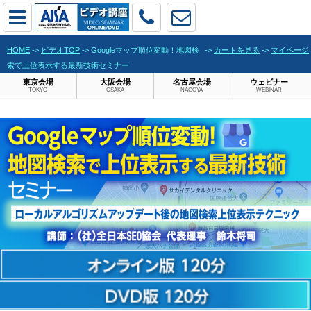
HOME
->
ビデオTOP
-> Googleマップ順位変動！地図検
->
カートを見る
->
マイページ
索で上位表示する最新技術セミナー
東京会場
大阪会場
名古屋会場
ウェビナー
TOKYO
OSAKA
NAGOYA
WEBINAR