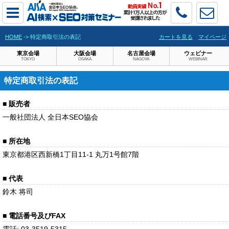
HOME
-> 特定商取引法の表記
カートを見る
マイページ
東京会場
大阪会場
名古屋会場
ウェビナー
TOKYO
OSAKA
NAGOYA
WEBINAR
特定商取引法の表記
■ 販売者
一般社団法人 全日本SEO協会
■ 所在地
東京都港区西新橋1丁目11-1 丸万1号館7階
■ 代表
鈴木 将司
■ 電話番号及びFAX