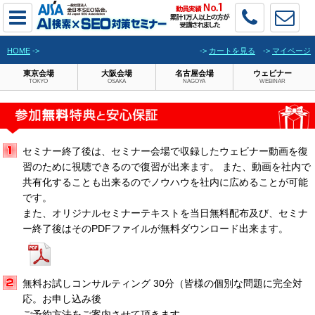
HOME
->
->
カートを見る
->
マイページ
東京会場
大阪会場
名古屋会場
ウェビナー
TOKYO
OSAKA
NAGOYA
WEBINAR
セミナー終了後は、セミナー会場で収録したウェビナー動画を復
習のために視聴できるので復習が出来ます。 また、動画を社内で
共有化することも出来るのでノウハウを社内に広めることが可能
です。
また、オリジナルセミナーテキストを当日無料配布及び、セミナ
ー終了後はそのPDFファイルが無料ダウンロード出来ます。
無料お試しコンサルティング 30分（皆様の個別な問題に完全対
応。お申し込み後
ご予約方法をご案内させて頂きます。