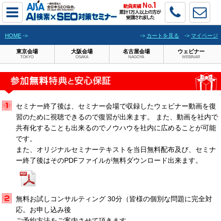
HOME
->
->
カートを見る
->
マイページ
東京会場
大阪会場
名古屋会場
ウェビナー
TOKYO
OSAKA
NAGOYA
WEBINAR
セミナー終了後は、セミナー会場で収録したウェビナー動画を復
習のために視聴できるので復習が出来ます。 また、動画を社内で
共有化することも出来るのでノウハウを社内に広めることが可能
です。
また、オリジナルセミナーテキストを当日無料配布及び、セミナ
ー終了後はそのPDFファイルが無料ダウンロード出来ます。
無料お試しコンサルティング 30分（皆様の個別な問題に完全対
応。お申し込み後
ご予約方法をご案内させて頂きます。