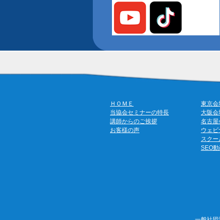
ＨＯＭＥ
東京会
当協会セミナーの特長
大阪会
講師からのご挨拶
名古屋
お客様の声
ウェビ
スクー
SEO
一般社団