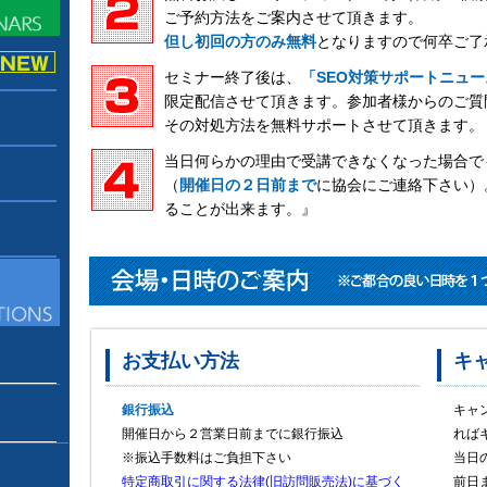
ご予約方法をご案内させて頂きます。
但し初回の方のみ無料
となりますので何卒ご了
セミナー終了後は、
「SEO対策サポートニュー
限定配信させて頂きます。参加者様からのご質
その対処方法を無料サポートさせて頂きます。
当日何らかの理由で受講できなくなった場合で
（
開催日の２日前まで
に協会にご連絡下さい）
ることが出来ます。』
お支払い方法
キ
銀行振込
キャ
開催日から２営業日前までに銀行振込
れば
※振込手数料はご負担下さい
当日
特定商取引に関する法律(旧訪問販売法)に基づく
前日