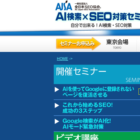
HOME
->