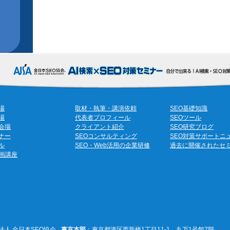
場
取材・執筆・講演依頼
SEO基礎知識
場
代表者プロフィール
SEOツール
会場
クライアント紹介
SEO研究ブログ
ナー
SEOコンサルティング
SEO対策サポートニ
ル
SEO・Web活用の企業研修
過去に開催されたセ
動画講座
法人 全日本SEO協会
東京本部
：東京都港区西新橋1丁目11-1 丸万1号館7階