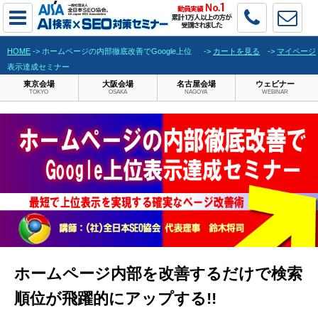
HOME
-> ホームページの内部徹底改善でGoogle上位
->
カートを見る
->
マイページ
表示達成セミナー
東京会場
大阪会場
名古屋会場
ウェビナー
TOKYO
OSAKA
NAGOYA
WEBINAR
ホームページ内部を改善するだけで検索
順位が飛躍的にアップする!!