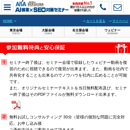
HOME
->
->
カートを見る
->
マイページ
東京会場
大阪会場
名古屋会場
ウェビナー
TOKYO
OSAKA
NAGOYA
WEBINAR
セミナー終了後は、セミナー会場で収録したウェビナー動画を復
習のために視聴できるので復習が出来ます。 また、動画を社内で
共有化することも出来るのでノウハウを社内に広めることが可能
です。
また、オリジナルセミナーテキストを当日無料配布及び、セミナ
ー終了後はそのPDFファイルが無料ダウンロード出来ます。
無料お試しコンサルティング 30分（皆様の個別な問題に完全対
応。お申し込み後
ご予約方法をご案内させて頂きます。