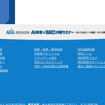
場
取材・執筆・講演依頼
SEO基礎知識
場
代表者プロフィール
SEOツール
会場
クライアント紹介
SEO研究ブログ
ナー
SEOコンサルティング
SEO対策サポートニ
ル
SEO・Web活用の企業研修
過去に開催されたセ
動画講座
法人 全日本SEO協会
東京本部
：東京都港区西新橋1丁目11-1 丸万1号館7階