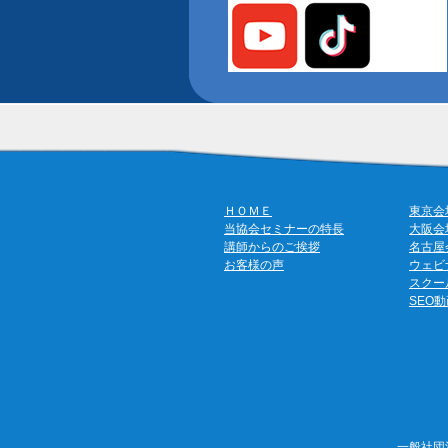
ＨＯＭＥ
東京会
当協会セミナーの特長
大阪会
講師からのご挨拶
名古屋
お客様の声
ウェビ
スクー
SEO
一般社団