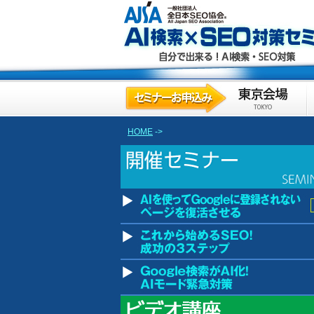
HOME
->