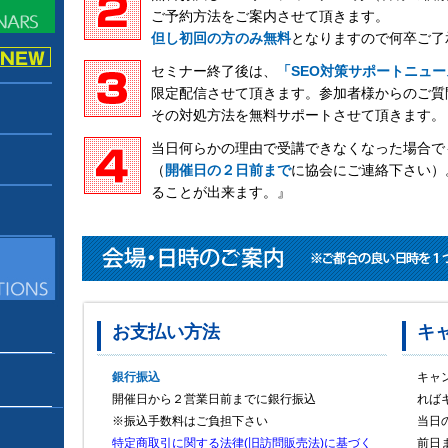
ご予約方法をご案内させて頂きます。
但し初回の方のみ無料
となりますので何卒ご了
セミナー終了後は、
「SEO対策サポートニュー
限定配信させて頂きます。参加者様からのご質
その対処方法を無料サポートさせて頂きます。
当日何らかの理由で受講できなくなった場合で
（
開催日の２日前まで
に協会にご連絡下さい）
ることが出来ます。』
お支払い方法
キ
銀行振込
キャ
開催日から２営業日前までに銀行振込
れば
※振込手数料はご負担下さい
当日
特定商取引に関する法律(旧訪問販売法)に基づく
前日