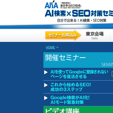
HOME
->