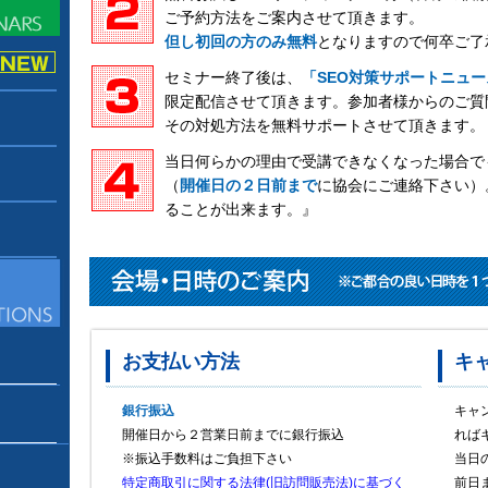
ご予約方法をご案内させて頂きます。
但し初回の方のみ無料
となりますので何卒ご了
セミナー終了後は、
「SEO対策サポートニュー
限定配信させて頂きます。参加者様からのご質
その対処方法を無料サポートさせて頂きます。
当日何らかの理由で受講できなくなった場合で
（
開催日の２日前まで
に協会にご連絡下さい）
ることが出来ます。』
お支払い方法
キ
銀行振込
キャ
開催日から２営業日前までに銀行振込
れば
※振込手数料はご負担下さい
当日
特定商取引に関する法律(旧訪問販売法)に基づく
前日