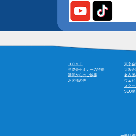
ＨＯＭＥ
東京会
当協会セミナーの特長
大阪会
講師からのご挨拶
名古屋
お客様の声
ウェビ
スクー
SEO
一般社団