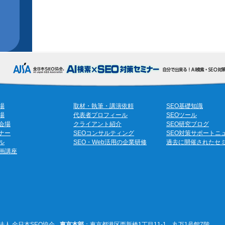
場
取材・執筆・講演依頼
SEO基礎知識
場
代表者プロフィール
SEOツール
会場
クライアント紹介
SEO研究ブログ
ナー
SEOコンサルティング
SEO対策サポートニ
ル
SEO・Web活用の企業研修
過去に開催されたセ
動画講座
法人 全日本SEO協会
東京本部
：東京都港区西新橋1丁目11-1 丸万1号館7階