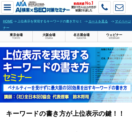
HOME
-> 上位表示を実現するキーワードの書き方セミ
->
カートを見る
->
マイページ
ナー
東京会場
大阪会場
名古屋会場
ウェビナー
TOKYO
OSAKA
NAGOYA
WEBINAR
キーワードの書き方が上位表示の鍵！！