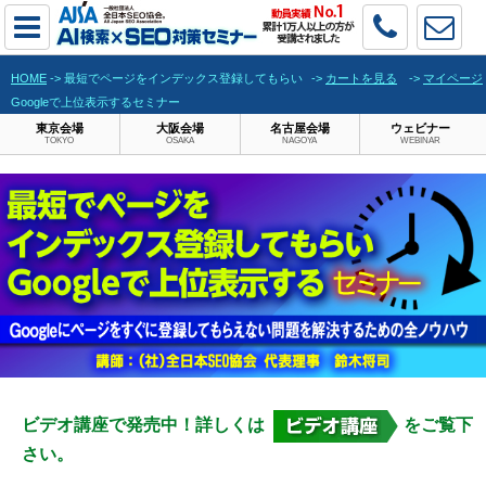
HOME
-> 最短でページをインデックス登録してもらい
->
カートを見る
->
マイページ
Googleで上位表示するセミナー
東京会場
大阪会場
名古屋会場
ウェビナー
TOKYO
OSAKA
NAGOYA
WEBINAR
ビデオ講座で発売中！詳しくは
をご覧下
さい。