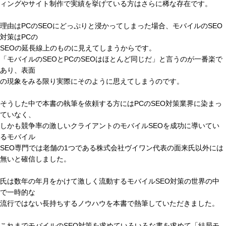
ィングやサイト制作で実績を挙げている方はさらに稀な存在です。
理由はPCのSEOにどっぷりと浸かってしまった場合、モバイルのSEO
対策はPCの
SEOの延長線上のものに見えてしまうからです。
「モバイルのSEOとPCのSEOはほとんど同じだ」と言うのが一番楽で
あり、表面
の現象をみる限り実際にそのように思えてしまうのです。
そうした中で本書の執筆を依頼する方にはPCのSEO対策業界に染まっ
ていなく、
しかも競争率の激しいクライアントのモバイルSEOを成功に導いてい
るモバイル
SEO専門では老舗の1つである株式会社ヴイワン代表の面来氏以外には
無いと確信しました。
氏は数年の年月をかけて激しく流動するモバイルSEO対策の世界の中
で一時的な
流行ではない長持ちするノウハウを本書で熱筆していただきました。
これまでモバイルのSEO対策を求めていろいろな書を求めて「結局モ