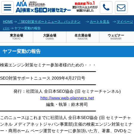
HOME
->
「SEO対策サポートニュース」バックナン
->
カートを見る
->
マイページ
バー
-> ヤフー変動の報告
東京会場
大阪会場
名古屋会場
ウェビナー
TOKYO
OSAKA
NAGOYA
WEBINAR
ヤフー変動の報告
検索エンジン対策セミナー参加者様のための・・・
━━━━━━━━━━━━━━━━━━━━━━━━━━━━━━━━━━━━━━━━
SEO対策サポートニュース 2009年4月27日号
━━━━━━━━━━━━━━━━━━━━━━━━━━━━━━━━━━━━━━━━
発行：社団法人 全日本SEO協会 (旧 セミナーチャンネル)
http://www.web-planners.net
編集・執筆：鈴木将司
━━━━━━━━━━━━━━━━━━━━━━━━━━━━━━━━━━━━━━━━
このニュースはこれまでに社団法人 全日本SEO協会 (旧 セミナーチャ
ンネル メディアネットジャパン事業部)主催の検索エンジン対策セミナ
ー・商用ホーム ページ運営セミナーに参加頂いた方、著書、DVDをご