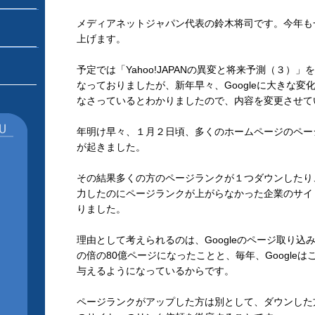
メディアネットジャパン代表の鈴木将司です。今年も
上げます。
予定では「Yahoo!JAPANの異変と将来予測（３）
なっておりましたが、新年早々、Googleに大きな変
なさっているとわかりましたので、内容を変更させて
年明け早々、１月２日頃、多くのホームページのペー
が起きました。
その結果多くの方のページランクが１つダウンしたり
力したのにページランクが上がらなかった企業のサイ
りました。
理由として考えられるのは、Googleのページ取り込
の倍の80億ページになったことと、毎年、Google
与えるようになっているからです。
ページランクがアップした方は別として、ダウンした