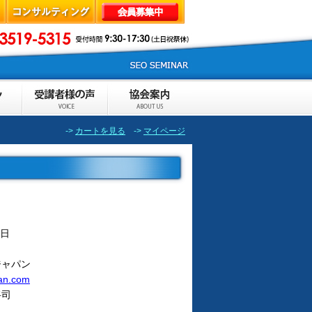
->
カートを見る
->
マイページ
6日
ジャパン
pan.com
将司