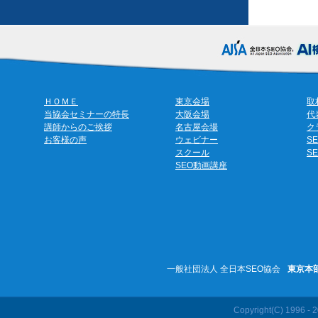
ＨＯＭＥ
東京会場
取
当協会セミナーの特長
大阪会場
代
講師からのご挨拶
名古屋会場
ク
お客様の声
ウェビナー
S
スクール
S
SEO動画講座
一般社団法人 全日本SEO協会
東京本
Copyright(C) 1996 