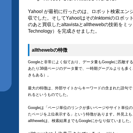
Yahoo! が最初に行ったのは、ロボット検索エンジ
収でした。そしてYahoo!はそのlnktomiのロ
のあと買収したaltavistaとallthewebの技術をミッ
Technology）を完成させました。
allthewebの特徴
Googleと非常によく似ており、データ量もGoogleに匹
あたり38億ページのデータ量で、一時期グーグルよりも多
きもある）。
最大の特徴は、外部サイトからキーワードの含まれた語句で
れるというものでした。
Googleは「ページ単位のリンクが多いページやサイト単
たページを上位表示する」という特徴があります。外見上も、デ
allthewebは、検索結果までもGoogleにかなり似ていました