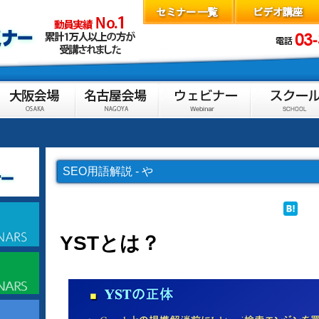
SEO用語解説 - や
YSTとは？