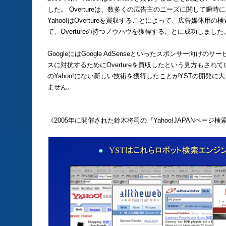
した。 Overtureは、数多くの広告主のニーズに関して瞬
Yahoo!はOvertureを買収することによって、広告媒体
て、Overtureの持つノウハウを獲得することに成功しました
GoogleにはGoogle AdSenseといったスポンサー向けの
スに対抗するためにOvertureを買収したという見方もさ
のYahoo!にない新しい技術を獲得したことがYSTの開発
ません。
《2005年に開催された鈴木将司の
『Yahoo!JAPANペー