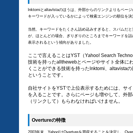
lnktomiとaltavlstaのほうは、外部からのリンクより
キーワードが入っているかによって検索エンジンの順位を決
当然、キーワードをたくさん詰め込みすぎると、スパムだと
が、ほとんどの場合、ぎりぎりのところまでキーワードを詰
表示されるという傾向がありました。
ここで言えることはYST（Yahoo! Search Tec
技術を持ったallthewebとページやサイト全体
くことができる技術を持ったlnktomi、altavi
ということです。
自社サイトをYSTで上位表示するためには、サ
を入ることです。さらにページも増やして、外部
（リンクして）もらわなければいけません。
Overtureの特徴
2003年末、Yahoo!はOvertureを買収することを決定し、Ove