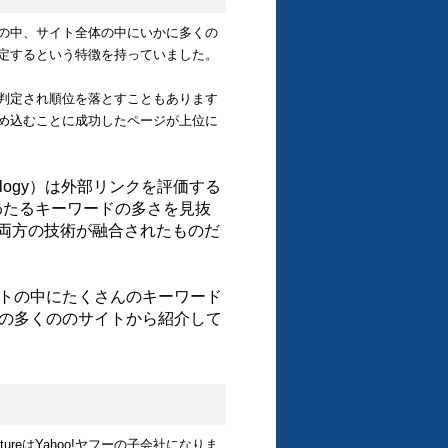
もページの中、サイト全体の中にいかに多くの
定するという特徴を持っていました。
判定され順位を落とすこともあります
め込むことに成功したページが上位に
hnology）は外部リンクを評価する
にわたるキーワードの多さを見抜
staの両方の技術が融合されたものだ
イトの中にたくさんのキーワード
の多くののサイトから紹介して
rtureはYahoo!ヤフーの子会社になりま